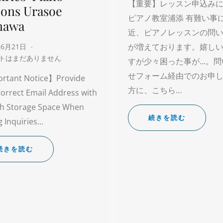
【重要】レッスン申込み
sons Urasoe
ピアノ教室浦添 有難い事
nawa
近、ピアノレッスンの問
が増えております。嬉し
年6月21日
トはまだありません
すが少々困った事が…。問
せフォーム経由でのお申
rtant Notice】Provide
方に、こちら…
orrect Email Address with
h Storage Space When
続きを読む
 Inquiries…
続きを読む