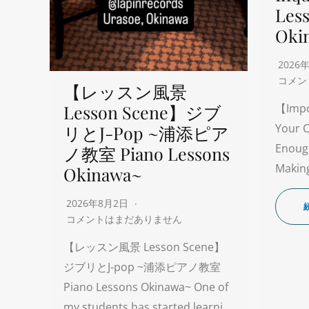
Les
Oki
2026
コメン
【レッスン風景
Lesson Scene】ジブ
【Impo
Your C
リとJ-Pop ~浦添ピア
Enoug
ノ教室 Piano Lessons
Making
Okinawa~
2026年8月2日
コメントはまだありません
【レッスン風景 Lesson Scene】
ジブリとJ-pop ~浦添ピアノ教室
Piano Lessons Okinawa~ One of
my students has started learni…