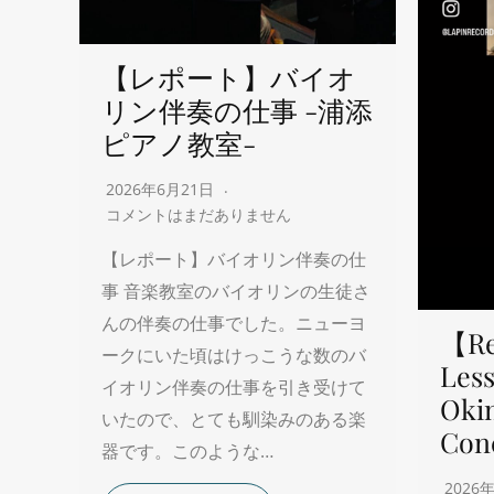
【レポート】バイオ
リン伴奏の仕事 -浦添
ピアノ教室-
2026年6月21日
コメントはまだありません
【レポート】バイオリン伴奏の仕
事 音楽教室のバイオリンの生徒さ
んの伴奏の仕事でした。ニューヨ
【Re
ークにいた頃はけっこうな数のバ
Less
イオリン伴奏の仕事を引き受けて
Oki
いたので、とても馴染みのある楽
Con
器です。このような…
2026