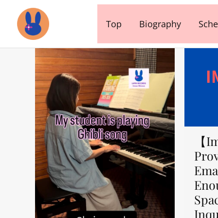
内
容
Top
Biography
Sche
を
ス
キ
ッ
プ
【Im
Prov
Emai
Eno
Spa
Inqu