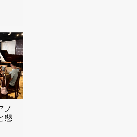
アノ
と懇