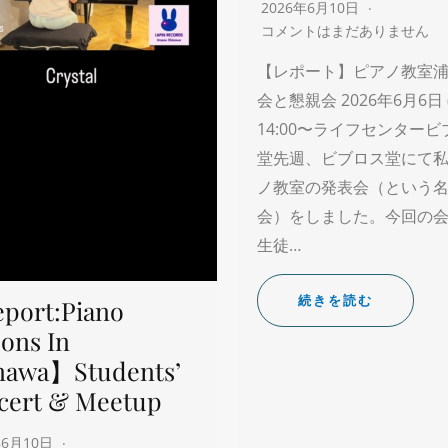
2026年6月10日
コメントはまだありません
【レポート】ピアノ教室浦
会と懇親会 2026年6月6日 
14:00〜ライフセンター
堂先週、ビブロス堂にて
ノ教室の発表会（という
会）をしました。今回の
生徒…
続きを読む
port:Piano
ons In
nawa】Students’
cert & Meetup
年6月10日