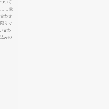
について
にここ最
い合わせ
い限りで
い合わ
し込みの