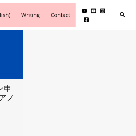
検
ish)
Writing
Contact
索
ン申
ピアノ