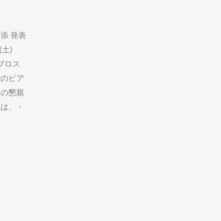
添 発表
(土)
ビブロス
私のピア
名の懇親
会は、・