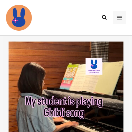
内
容
検
を
MAI
索
ス
ME
キ
ッ
プ