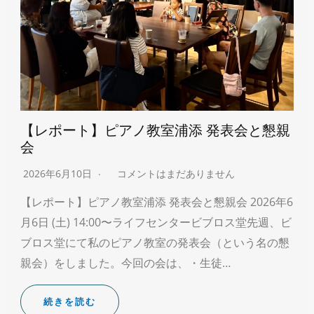
【レポート】ピアノ教室浦添 発表会と懇親
会
2026年6月10日
コメントはまだありません
【レポート】ピアノ教室浦添 発表会と懇親会 2026年6
月6日 (土) 14:00〜ライフセンタービブロス堂先週、ビ
ブロス堂にて私のピアノ教室の発表会（という名の懇
親会）をしました。今回の会は、・生徒…
続きを読む