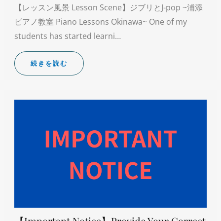
【レッスン風景 Lesson Scene】ジブリとJ-pop ~浦添
ピアノ教室 Piano Lessons Okinawa~ One of my
students has started learni…
続きを読む
【Important Notice】Provide Your Correct