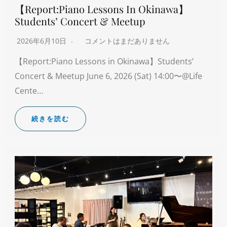
【Report:Piano Lessons In Okinawa】
Students’ Concert & Meetup
2026年6月10日
コメントはまだありません
【Report:Piano Lessons in Okinawa】Students’
Concert & Meetup June 6, 2026 (Sat) 14:00〜@Life
Cente…
続きを読む