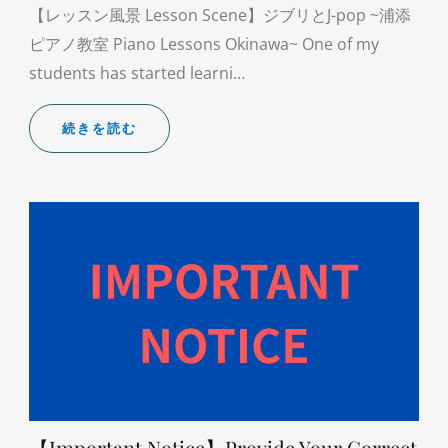
【レッスン風景 Lesson Scene】ジブリとJ-pop ~浦添
ピアノ教室 Piano Lessons Okinawa~ One of my
students has started learni…
続きを読む
【Important Notice】Provide Your Correct