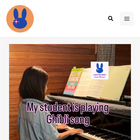
内
容
検
を
MAI
索
ス
ME
キ
ッ
プ