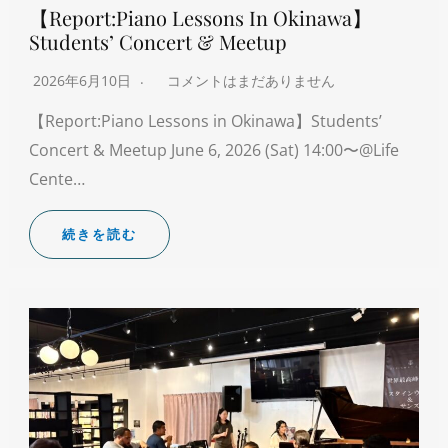
【Report:Piano Lessons In Okinawa】
Students’ Concert & Meetup
2026年6月10日
コメントはまだありません
【Report:Piano Lessons in Okinawa】Students’
Concert & Meetup June 6, 2026 (Sat) 14:00〜@Life
Cente…
続きを読む