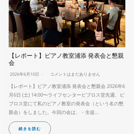
【レポート】ピアノ教室浦添 発表会と懇親
会
2026年6月10日
コメントはまだありません
【レポート】ピアノ教室浦添 発表会と懇親会 2026年6
月6日 (土) 14:00〜ライフセンタービブロス堂先週、ビ
ブロス堂にて私のピアノ教室の発表会（という名の懇
親会）をしました。今回の会は、・生徒…
続きを読む