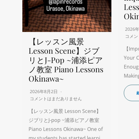
Les
Oki
2026
コメン
【レッスン風景
Lesson Scene】ジブ
【Impo
Your C
リとJ-Pop ~浦添ピア
Enoug
ノ教室 Piano Lessons
Making
Okinawa~
2026年8月2日
コメントはまだありません
【レッスン風景 Lesson Scene】
ジブリとJ-pop ~浦添ピアノ教室
Piano Lessons Okinawa~ One of
my students has started learni…