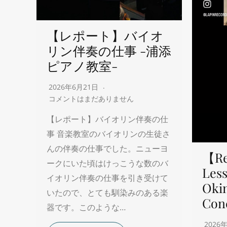
【レポート】バイオ
リン伴奏の仕事 -浦添
ピアノ教室-
2026年6月21日
コメントはまだありません
【レポート】バイオリン伴奏の仕
事 音楽教室のバイオリンの生徒さ
んの伴奏の仕事でした。ニューヨ
【Re
ークにいた頃はけっこうな数のバ
Less
イオリン伴奏の仕事を引き受けて
Oki
いたので、とても馴染みのある楽
Con
器です。このような…
2026