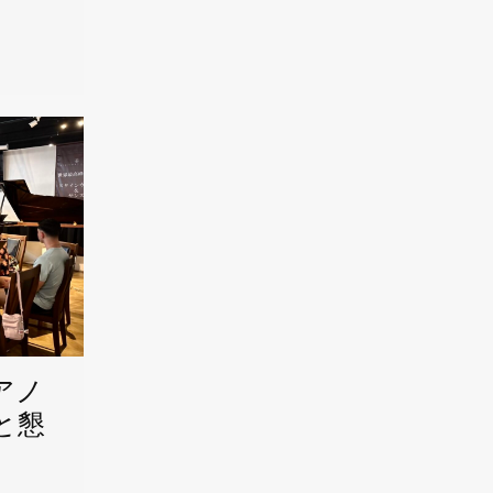
アノ
と懇