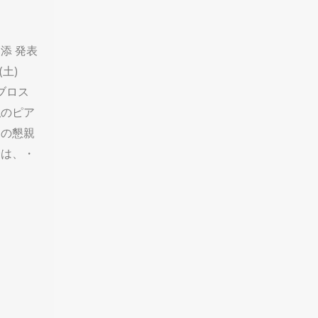
添 発表
(土)
ビブロス
私のピア
名の懇親
会は、・