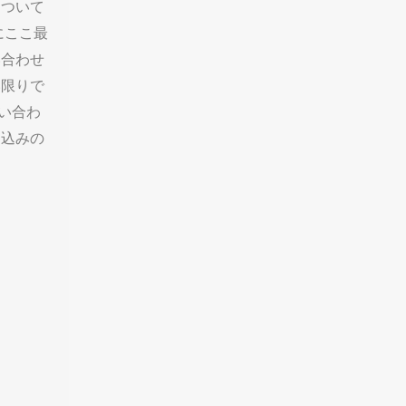
について
にここ最
い合わせ
い限りで
い合わ
し込みの