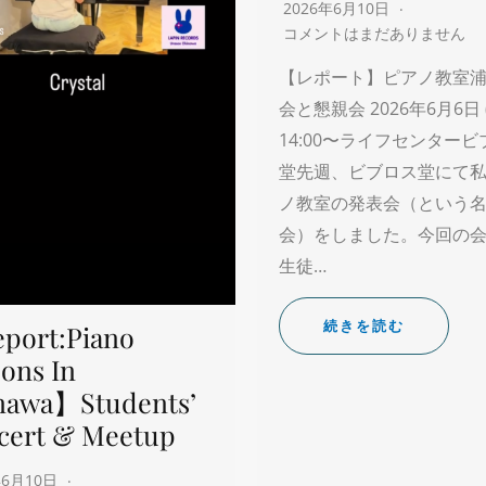
2026年6月10日
コメントはまだありません
【レポート】ピアノ教室浦
会と懇親会 2026年6月6日 
14:00〜ライフセンター
堂先週、ビブロス堂にて
ノ教室の発表会（という
会）をしました。今回の
生徒…
続きを読む
port:Piano
ons In
nawa】Students’
cert & Meetup
年6月10日