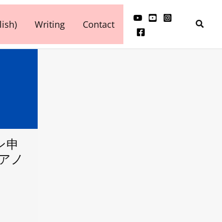
検
ish)
Writing
Contact
索
ン申
ピアノ