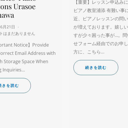
【重要】レッスン申込み
sons Urasoe
ピアノ教室浦添 有難い事
nawa
近、ピアノレッスンの問
が増えております。嬉し
年6月21日
トはまだありません
すが少々困った事が…。問
せフォーム経由でのお申
rtant Notice】Provide
方に、こちら…
orrect Email Address with
h Storage Space When
続きを読む
 Inquiries…
続きを読む