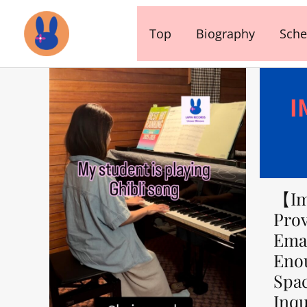
内
容
Top
Biography
Sche
を
ス
キ
ッ
プ
【Im
Prov
Emai
Eno
Spa
Inqu