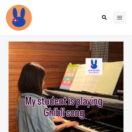
内
容
検
を
MAI
索
ス
ME
キ
ッ
プ