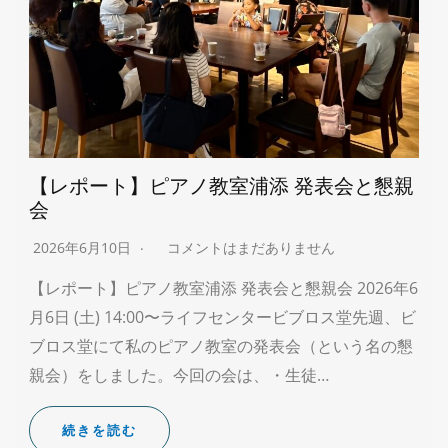
【レポート】ピアノ教室浦添 発表会と懇親
会
2026年6月10日
コメントはまだありません
【レポート】ピアノ教室浦添 発表会と懇親会 2026年6
月6日 (土) 14:00〜ライフセンタービブロス堂先週、ビ
ブロス堂にて私のピアノ教室の発表会（という名の懇
親会）をしました。今回の会は、・生徒…
続きを読む