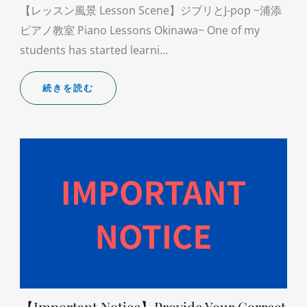
【レッスン風景 Lesson Scene】ジブリとJ-pop ~浦添
ピアノ教室 Piano Lessons Okinawa~ One of my
students has started learni…
続きを読む
【Important Notice】Provide Your Correct