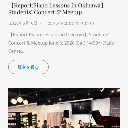
【Report:Piano Lessons In Okinawa】
Students’ Concert & Meetup
2026年6月10日
コメントはまだありません
【Report:Piano Lessons in Okinawa】Students’
Concert & Meetup June 6, 2026 (Sat) 14:00〜@Life
Cente…
続きを読む