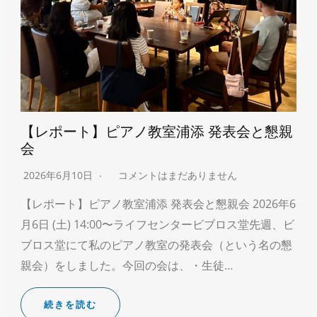
【レポート】ピアノ教室浦添 発表会と懇親
会
2026年6月10日
コメントはまだありません
【レポート】ピアノ教室浦添 発表会と懇親会 2026年6
月6日 (土) 14:00〜ライフセンタービブロス堂先週、ビ
ブロス堂にて私のピアノ教室の発表会（という名の懇
親会）をしました。今回の会は、・生徒…
続きを読む