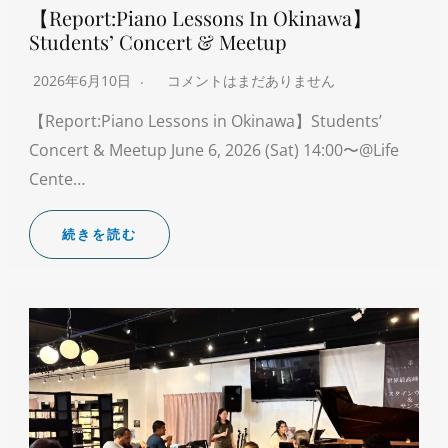
【Report:Piano Lessons In Okinawa】
Students’ Concert & Meetup
2026年6月10日
コメントはまだありません
【Report:Piano Lessons in Okinawa】Students’
Concert & Meetup June 6, 2026 (Sat) 14:00〜@Life
Cente…
続きを読む