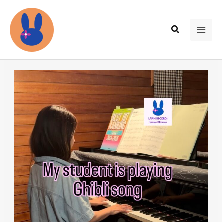
内
容
検
を
MAI
索
ス
ME
キ
ッ
プ