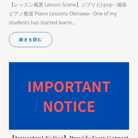
【レッスン風景 Lesson Scene】ジブリとJ-pop ~浦添
ピアノ教室 Piano Lessons Okinawa~ One of my
students has started learni…
続きを読む
【Important Notice】Provide Your Correct