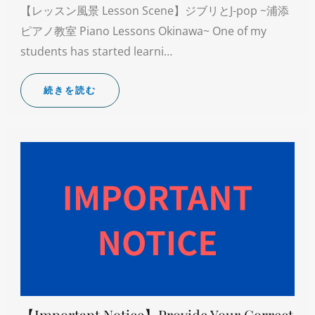
【レッスン風景 Lesson Scene】ジブリとJ-pop ~浦添
ピアノ教室 Piano Lessons Okinawa~ One of my
students has started learni…
続きを読む
【Important Notice】Provide Your Correct