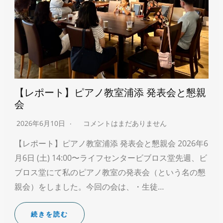
【レポート】ピアノ教室浦添 発表会と懇親
会
2026年6月10日
コメントはまだありません
【レポート】ピアノ教室浦添 発表会と懇親会 2026年6
月6日 (土) 14:00〜ライフセンタービブロス堂先週、ビ
ブロス堂にて私のピアノ教室の発表会（という名の懇
親会）をしました。今回の会は、・生徒…
続きを読む