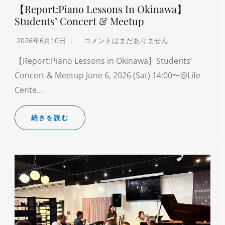
【Report:Piano Lessons In Okinawa】
Students’ Concert & Meetup
2026年6月10日
コメントはまだありません
【Report:Piano Lessons in Okinawa】Students’
Concert & Meetup June 6, 2026 (Sat) 14:00〜@Life
Cente…
続きを読む