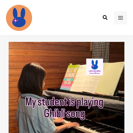
内
容
検
を
MAI
索
ス
ME
キ
ッ
プ