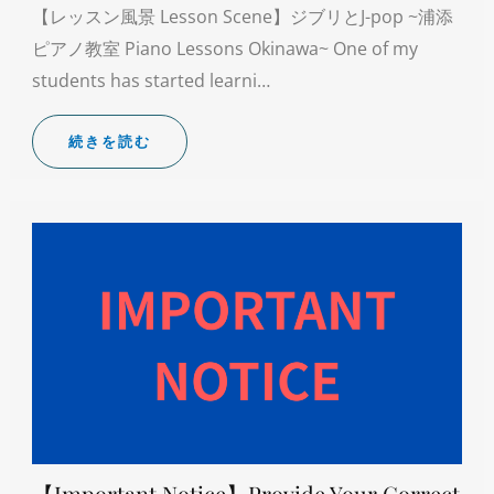
【レッスン風景 Lesson Scene】ジブリとJ-pop ~浦添
ピアノ教室 Piano Lessons Okinawa~ One of my
students has started learni…
続きを読む
【Important Notice】Provide Your Correct