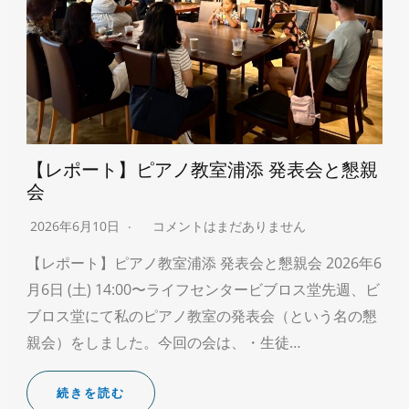
【レポート】ピアノ教室浦添 発表会と懇親
会
2026年6月10日
コメントはまだありません
【レポート】ピアノ教室浦添 発表会と懇親会 2026年6
月6日 (土) 14:00〜ライフセンタービブロス堂先週、ビ
ブロス堂にて私のピアノ教室の発表会（という名の懇
親会）をしました。今回の会は、・生徒…
続きを読む