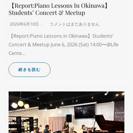
【Report:Piano Lessons In Okinawa】
Students’ Concert & Meetup
2026年6月10日
コメントはまだありません
【Report:Piano Lessons in Okinawa】Students’
Concert & Meetup June 6, 2026 (Sat) 14:00〜@Life
Cente…
続きを読む