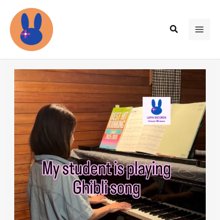
内
容
検
を
MAI
索
ス
ME
キ
ッ
プ