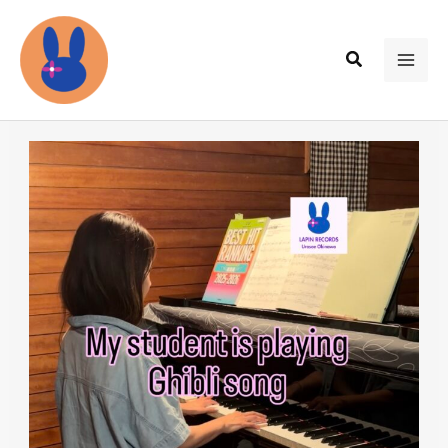
内
容
検
を
MAI
索
ス
ME
キ
ッ
プ