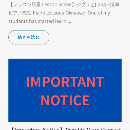
【レッスン風景 Lesson Scene】ジブリとJ-pop ~浦添
ピアノ教室 Piano Lessons Okinawa~ One of my
students has started learni…
続きを読む
【Important Notice】Provide Your Correct