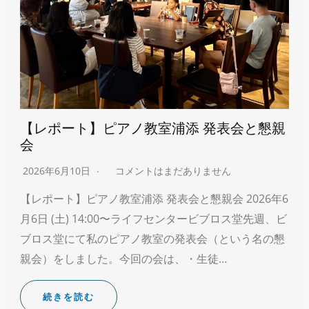
【レポート】ピアノ教室浦添 発表会と懇親
会
2026年6月10日
コメントはまだありません
【レポート】ピアノ教室浦添 発表会と懇親会 2026年6
月6日 (土) 14:00〜ライフセンタービブロス堂先週、ビ
ブロス堂にて私のピアノ教室の発表会（という名の懇
親会）をしました。今回の会は、・生徒…
続きを読む