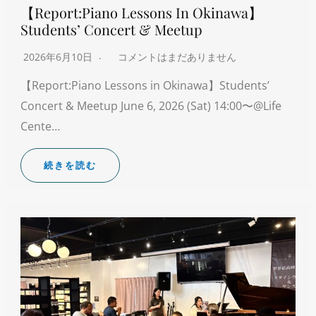
【Report:Piano Lessons In Okinawa】
Students’ Concert & Meetup
2026年6月10日
コメントはまだありません
【Report:Piano Lessons in Okinawa】Students’
Concert & Meetup June 6, 2026 (Sat) 14:00〜@Life
Cente…
続きを読む