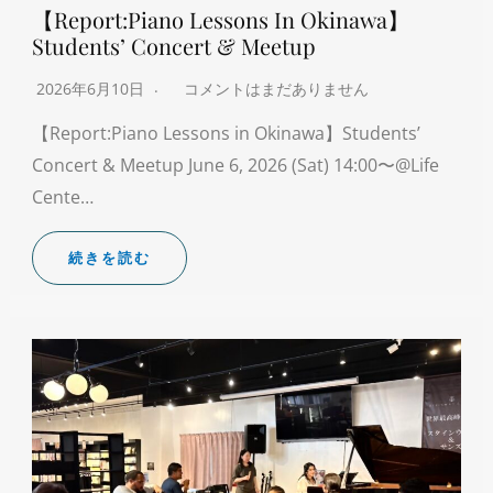
【Report:Piano Lessons In Okinawa】
Students’ Concert & Meetup
2026年6月10日
コメントはまだありません
【Report:Piano Lessons in Okinawa】Students’
Concert & Meetup June 6, 2026 (Sat) 14:00〜@Life
Cente…
続きを読む