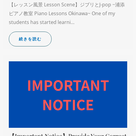
【レッスン風景 Lesson Scene】ジブリとJ-pop ~浦添
ピアノ教室 Piano Lessons Okinawa~ One of my
students has started learni…
続きを読む
【Important Notice】Provide Your Correct