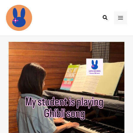
内
容
検
を
MAI
索
ス
ME
キ
ッ
プ