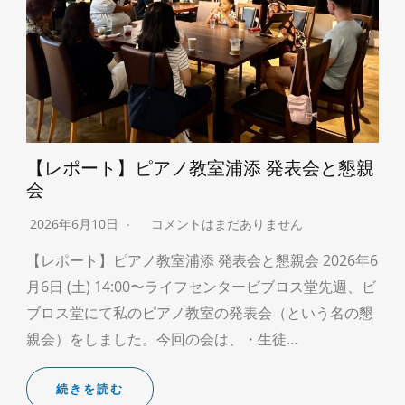
【レポート】ピアノ教室浦添 発表会と懇親
会
2026年6月10日
コメントはまだありません
【レポート】ピアノ教室浦添 発表会と懇親会 2026年6
月6日 (土) 14:00〜ライフセンタービブロス堂先週、ビ
ブロス堂にて私のピアノ教室の発表会（という名の懇
親会）をしました。今回の会は、・生徒…
続きを読む