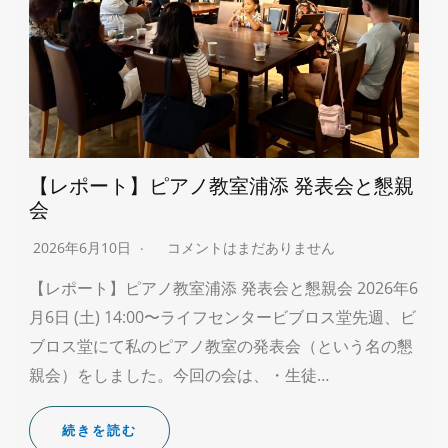
【レポート】ピアノ教室浦添 発表会と懇親
会
2026年6月10日
コメントはまだありません
【レポート】ピアノ教室浦添 発表会と懇親会 2026年6
月6日 (土) 14:00〜ライフセンタービブロス堂先週、ビ
ブロス堂にて私のピアノ教室の発表会（という名の懇
親会）をしました。今回の会は、・生徒…
続きを読む