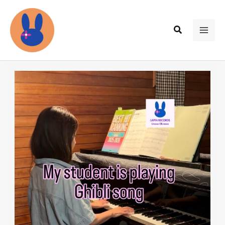
内
容
検
を
MAI
索
ス
ME
キ
ッ
プ