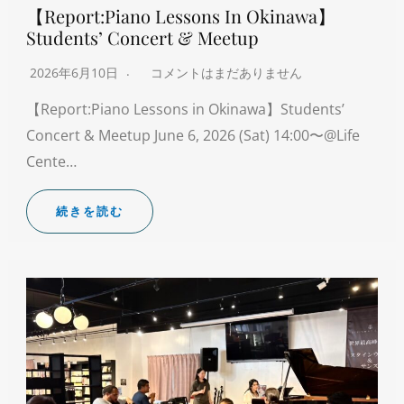
【Report:Piano Lessons In Okinawa】
Students’ Concert & Meetup
2026年6月10日
コメントはまだありません
【Report:Piano Lessons in Okinawa】Students’
Concert & Meetup June 6, 2026 (Sat) 14:00〜@Life
Cente…
続きを読む