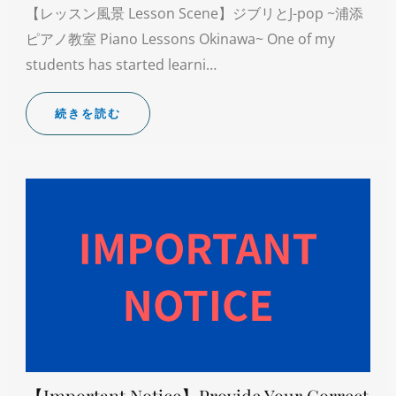
【レッスン風景 Lesson Scene】ジブリとJ-pop ~浦添
ピアノ教室 Piano Lessons Okinawa~ One of my
students has started learni…
続きを読む
【Important Notice】Provide Your Correct