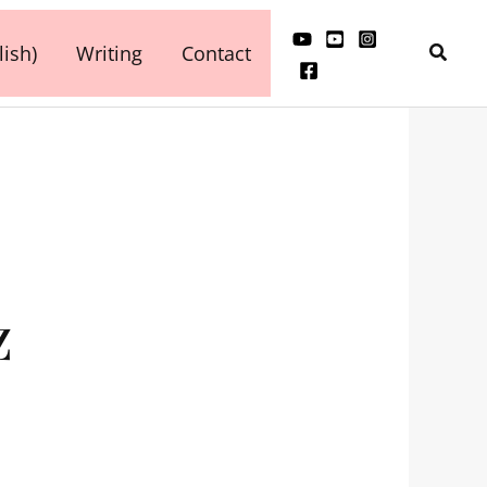
検
ish)
Writing
Contact
索
z