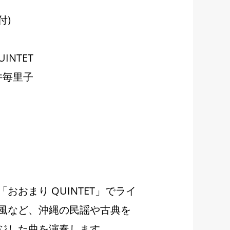
k付)
INTET
井毎里子
おおまり QUINTET」でライ
風など、沖縄の民謡や古典を
ジした曲を演奏します。