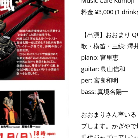
Music Cafe Kumoji
料金 ¥3,000 (1 drin
【出演】おおまり QU
歌・横笛・三線: 澤
piano: 宮里恵
guitar: 島山信和
per: 宮良和明
bass: 真境名陽一
おおまりさん率いる「
ブします。かぎやで
現代ジャズにアレン