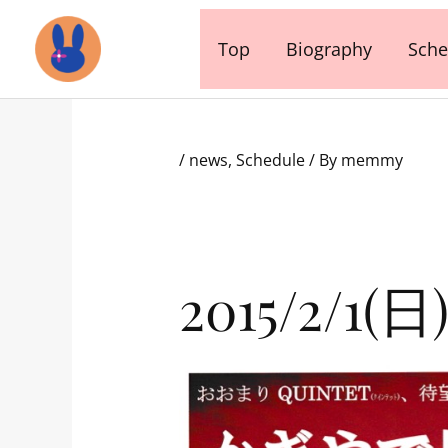
内
容
Top
Biography
Sche
を
ス
キ
ッ
/
news
,
Schedule
/ By
memmy
プ
2015/2/1(