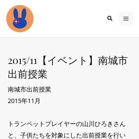
内
容
検
/
news
,
Schedule
/ By
memmy
を
MAI
索
ス
ME
キ
ッ
2015/11【イベント】南城市
プ
出前授業
南城市出前授業
2015年11月
トランペットプレイヤーの山川ひろきさん
と、子供たちを対象にした出前授業を行い