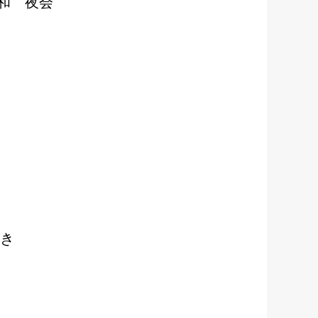
和 夜会
まき
か