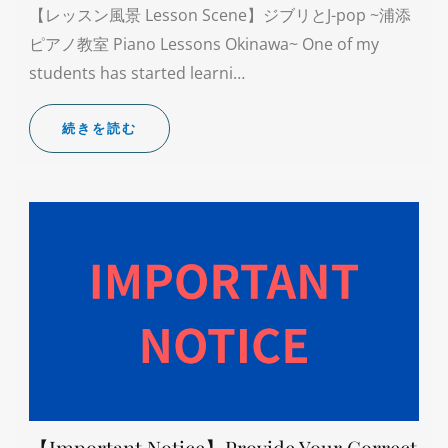
【レッスン風景 Lesson Scene】ジブリとJ-pop ~浦添
ピアノ教室 Piano Lessons Okinawa~ One of my
students has started learni…
続きを読む
【Important Notice】Provide Your Correct